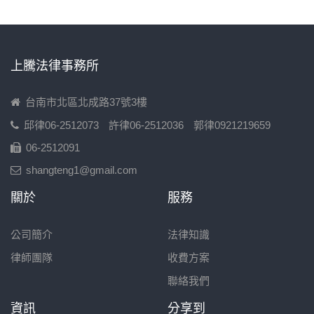
上騰法律事務所
台南市北區北成路37號3樓
邱律06-2512073
許律06-2512036
郭律0921219659
06-2512091
shangteng1@gmail.com
關於
服務
公司簡介
法律知識
律師團隊
收費方案
聯絡我們
資訊
分享到