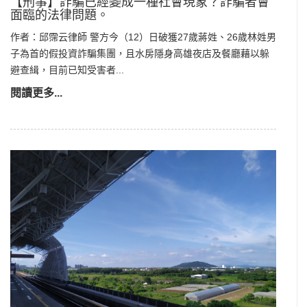
【刑事】詐騙已經變成一種社會現象？詐騙者會
面臨的法律問題。
作者：邱霈云律師 警方今（12）日破獲27歲蔣姓、26歲林姓男
子為首的假投資詐騙集團，且水房隱身高雄夜店及餐廳藉以躲
避查緝，目前已知受害者...
閱讀更多...