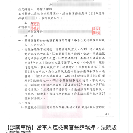
【辦案事蹟】當事人遭檢察官聲請羈押，法院駁