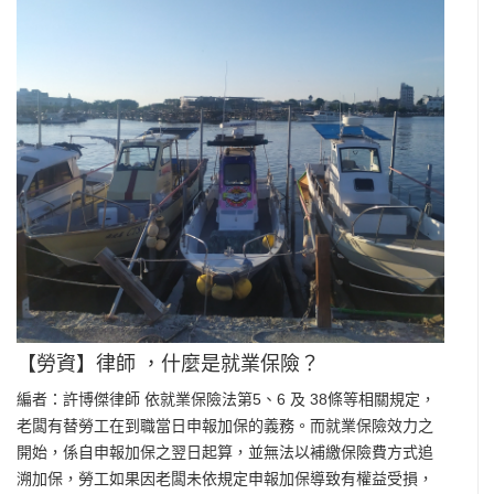
【勞資】律師 ，什麼是就業保險？
編者：許博傑律師 依就業保險法第5、6 及 38條等相關規定，
老闆有替勞工在到職當日申報加保的義務。而就業保險效力之
開始，係自申報加保之翌日起算，並無法以補繳保險費方式追
溯加保，勞工如果因老闆未依規定申報加保導致有權益受損，