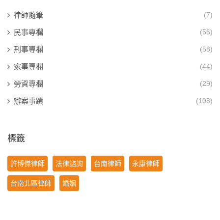
律師隨筆
(7)
民事專欄
(56)
刑事專欄
(58)
家事專欄
(44)
勞資專欄
(29)
辦案事蹟
(108)
標籤
許博傑律師
法律諮詢
台南律師
永康律師
台南北區律師
婚姻